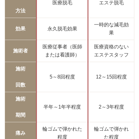
医療脱毛
エステ脱毛
方法
一時的な減毛効
効果
永久脱毛効果
果
医療従事者（医師
医療資格のない
施術者
または看護師）
エステスタッフ
施術
5～8回程度
12～15回程度
回数
施術
半年～1年半程度
2～3年程度
期間
輪ゴムで弾かれた
輪ゴムで弾かれ
痛み
程度
た程度