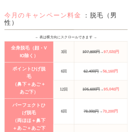
今月のキャンペーン料金
：脱毛（男
性）
全身脱毛（顔・V
3回
107,800円
→
97,020円
IO除く）
ポイントひげ脱
6回
62,400円
→
56,160円
毛
（鼻下＋あご＋
12回
105,600円
→
95,040円
あご下）
パーフェクトひ
6回
78,000円
→
70,200円
げ脱毛
（両ほほ＋鼻下
＋あご＋あご下