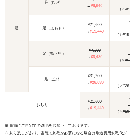
足（ひざ）
→
¥
→
¥8,640
（※
¥8,64
¥5
¥21,600
足
足（太もも）
→
¥
→
¥19,440
（※
¥19,44
¥1
¥7,200
足（指・甲）
→
¥
→
¥6,480
（※
¥6,48
¥8
¥31,200
足（全体）
→
¥
→
¥28,080
（※
¥28,08
¥5
¥21,600
おしり
→
¥
→
¥19,440
（※
¥19,44
事前にご自宅での剃毛をお願いしております。
剃り残しがあり、当院で剃毛が必要になる場合は別途費用剃毛代が