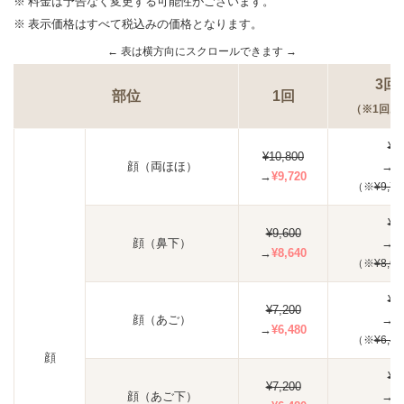
料金は予告なく変更する可能性がございます。
表示価格はすべて税込みの価格となります。
3回
部位
1回
（※1回あ
¥2
¥10,800
顔（両ほほ）
→
¥
→
¥9,720
（※
¥9,72
¥2
¥9,600
顔（鼻下）
→
¥
→
¥8,640
（※
¥8,64
¥1
¥7,200
顔（あご）
→
¥
→
¥6,480
（※
¥6,48
顔
¥1
¥7,200
顔（あご下）
→
¥