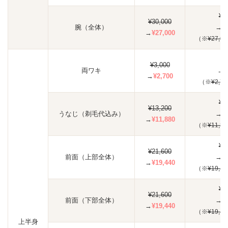
¥8
¥30,000
腕（全体）
→
¥
→
¥27,000
（※
¥27,00
¥8
¥3,000
両ワキ
→
¥
→
¥2,700
（※
¥2,70
¥3
¥13,200
うなじ（剃毛代込み）
→
¥
→
¥11,880
（※
¥11,88
¥5
¥21,600
前面（上部全体）
→
¥
→
¥19,440
（※
¥19,44
¥5
¥21,600
前面（下部全体）
→
¥
→
¥19,440
（※
¥19,44
上半身