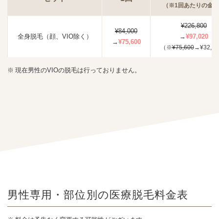
（※1回あたりの金
¥226,800
¥84,000
全身脱毛（顔、VIO除く）
→
¥97,020
→
¥75,600
（※
¥75,600
→¥32,3
現在男性のVIOの脱毛は行っておりません。
男性専用・部位別の医療
脱毛料金表